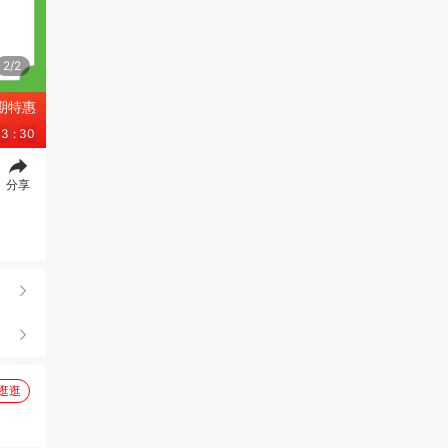
2/2
期特惠
33
:
29
分享
逛逛