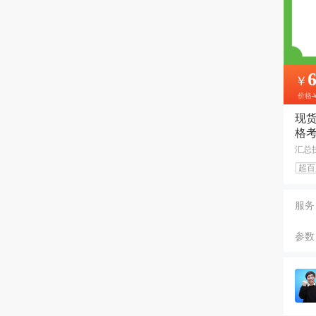
￥
价格
现货
格
汇总
超百
服务
参数