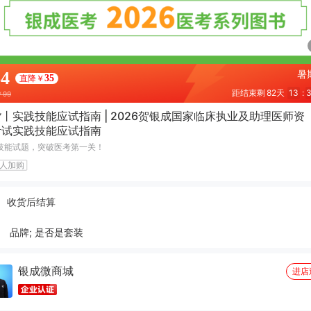
64
暑
直降￥
35
距结束剩
82天
13
:
￥99
丨实践技能应试指南 | 2026贺银成国家临床执业及助理医师资
考试实践技能应试指南
技能试题，突破医考第一关！
人加购
收货后结算
品牌; 是否是套装
银成微商城
进店